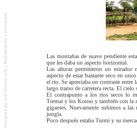
Rediseñando x Gestquest
Las montañas de suave pendiente esta
que les daba un aspecto horizontal.
|
Las alturas permitieron un mirador 
VeeThemes.com
aspecto de estar bastante seco en unos
el río. Se apreciaba un contraste entr
largo tramo de carretera recta. El cielo
El contrapunto a los ríos secos lo m
Tsemai y los Konso y también con la r
Designed by
gigantes. Nuevamente subimos a las m
jungla.
Poco después estaba Turmi y su merca