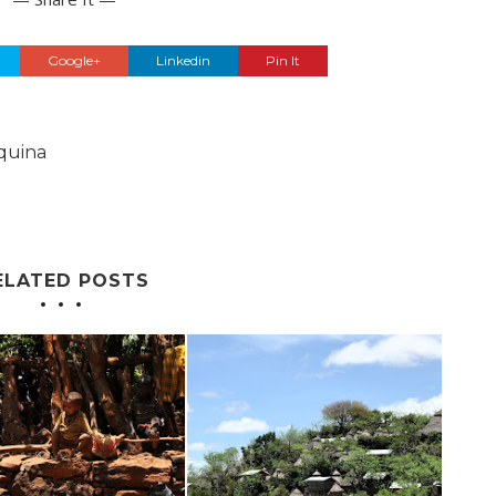
Google+
Linkedin
Pin It
quina
ELATED POSTS