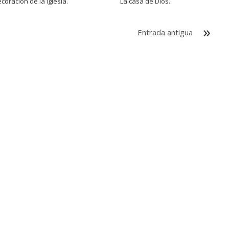
coración de la iglesia.
La casa de Dios.
Entrada antigua