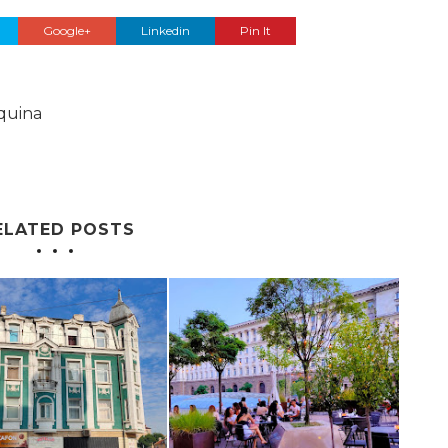
Google+
Linkedin
Pin It
quina
ELATED POSTS