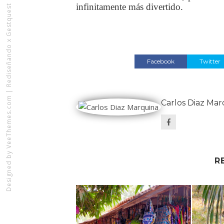
infinitamente más divertido.
Rediseñando x Gestquest
Facebook
Twitter
|
VeeThemes.com
Carlos Diaz Mar
Designed by
R