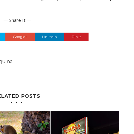
— Share It —
Google+
Linkedin
Pin It
quina
ELATED POSTS