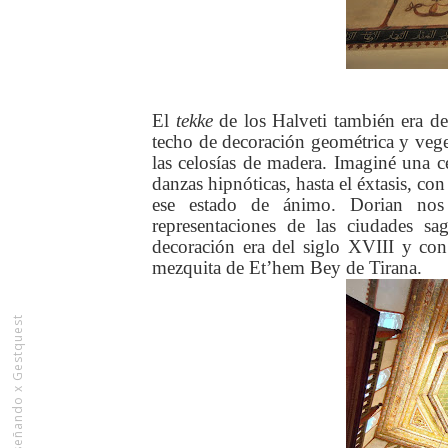
El
tekke
de los Halveti también era de
techo de decoración geométrica y veget
las celosías de madera. Imaginé una c
danzas hipnóticas, hasta el éxtasis, c
ese estado de ánimo. Dorian nos 
representaciones de las ciudades 
decoración era del siglo XVIII y co
mezquita de Et’hem Bey de Tirana.
Rediseñando x Gestquest