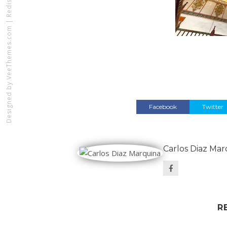
|
VeeThemes.com
Designed by
Facebook
Twitter
Carlos Diaz Mar
R