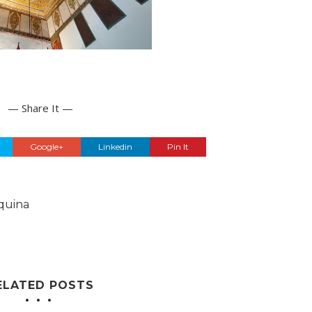
— Share It —
Google+
Linkedin
Pin It
quina
ELATED POSTS