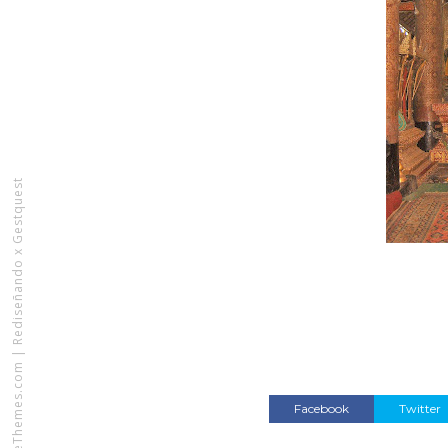
Rediseñando x Gestquest
|
VeeThemes.com
Facebook
Twitter