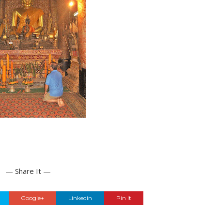
— Share It —
Google+
Linkedin
Pin It