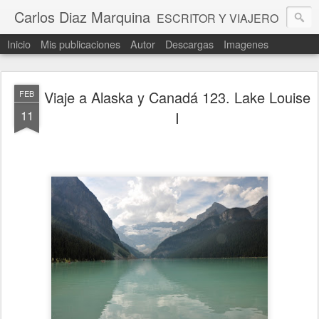
Carlos Diaz Marquina
ESCRITOR Y VIAJERO
Inicio
Mis publicaciones
Autor
Descargas
Imagenes
Viaje a Alaska y Canadá 123. Lake Louise
FEB
11
I