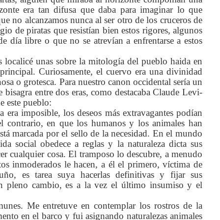
izonte era tan difusa que daba para imaginar lo que
 que no alcanzamos nunca al ser otro de los cruceros de
gio de piratas que resistían bien estos rigores, algunos
 día libre o que no se atrevían a enfrentarse a estos
 localicé unas sobre la mitología del pueblo haida en
principal. Curiosamente, el cuervo era una divinidad
nosa o grotesca. Para nuestro canon occidental sería un
 bisagra entre dos eras, como destacaba Claude Levi-
de este pueblo:
a era imposible, los deseos más extravagantes podían
 el contrario, en que los humanos y los animales han
 está marcada por el sello de la necesidad. En el mundo
da social obedece a reglas y la naturaleza dicta sus
cer cualquier cosa. El tramposo lo descubre, a menudo
tos inmoderados le hacen, a él el primero, víctima de
uño, es tarea suya hacerlas definitivas y fijar sus
 pleno cambio, es a la vez el último insumiso y el
unes. Me entretuve en contemplar los rostros de la
to en el barco y fui asignando naturalezas animales