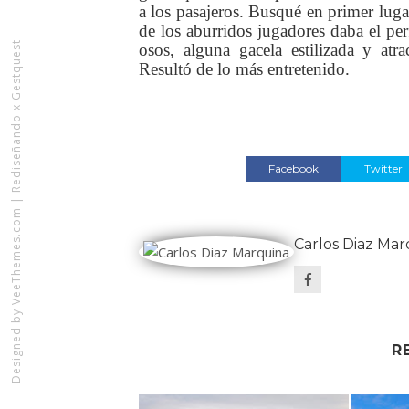
a los pasajeros. Busqué en primer luga
de los aburridos jugadores daba el per
Rediseñando x Gestquest
osos, alguna gacela estilizada y atr
Resultó de lo más entretenido.
Facebook
Twitter
|
VeeThemes.com
Carlos Diaz Mar
Designed by
R