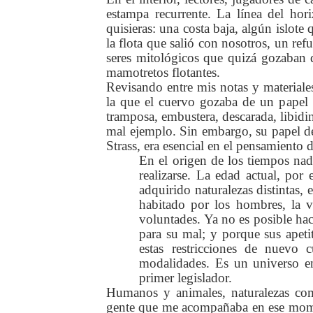
estampa recurrente. La línea del hor
quisieras: una costa baja, algún islote
la flota que salió con nosotros, un refu
seres mitológicos que quizá gozaban de
mamotretos flotantes.
Revisando entre mis notas y materiales
la que el cuervo gozaba de un papel 
tramposa, embustera, descarada, libidi
mal ejemplo. Sin embargo, su papel de
Strass, era esencial en el pensamiento 
En el origen de los tiempos nad
realizarse. La edad actual, por
adquirido naturalezas distintas,
habitado por los hombres, la vi
voluntades. Ya no es posible ha
para su mal; y porque sus apeti
estas restricciones de nuevo c
modalidades. Es un universo en
primer legislador.
Humanos y animales, naturalezas com
gente que me acompañaba en ese momen