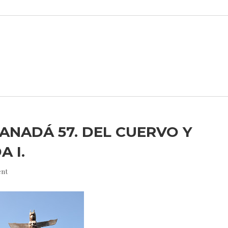
CANADÁ 57. DEL CUERVO Y
 I.
nt