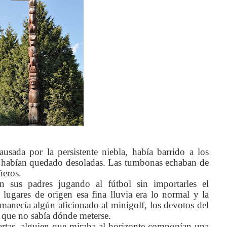
ausada por la persistente niebla, había barrido a los
que habían quedado desoladas. Las tumbonas echaban de
ñeros.
 sus padres jugando al fútbol sin importarles el
lugares de origen esa fina lluvia era lo normal y la
anecía algún aficionado al minigolf, los devotos del
 que no sabía dónde meterse.
 cartas, alguien que miraba al horizonte componían una