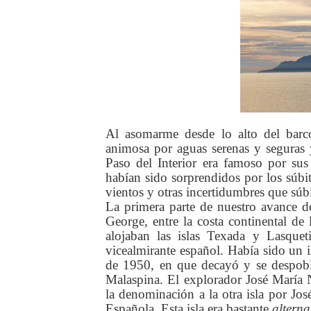
Al asomarme desde lo alto del bar
animosa por aguas serenas y seguras
Paso del Interior era famoso por su
habían sido sorprendidos por los súbito
vientos y otras incertidumbres que súb
La primera parte de nuestro avance d
George, entre la costa continental de 
alojaban las islas Texada y Lasque
vicealmirante español. Había sido un 
de 1950, en que decayó y se despobló
Malaspina. El explorador José María 
la denominación a la otra isla por Jo
Española. Esta isla era bastante
alterna