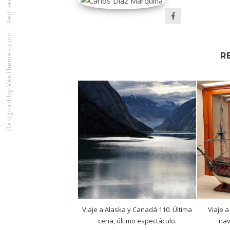
|
VeeThemes.com
R
Designed by
Viaje a Alaska y Canadá 110. Última
Viaje a
cena, último espectáculo.
nav