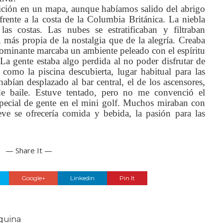
sición en un mapa, aunque habíamos salido del abrigo
rente a la costa de la Columbia Británica. La niebla
s costas. Las nubes se estratificaban y filtraban
 más propia de la nostalgia que de la alegría. Creaba
 dominante marcaba un ambiente peleado con el espíritu
 La gente estaba algo perdida al no poder disfrutar de
, como la piscina descubierta, lugar habitual para las
abían desplazado al bar central, el de los ascensores,
e baile. Estuve tentado, pero no me convenció el
pecial de gente en el mini golf. Muchos miraban con
eve se ofrecería comida y bebida, la pasión para las
— Share It —
Google+
Linkedin
Pin It
quina