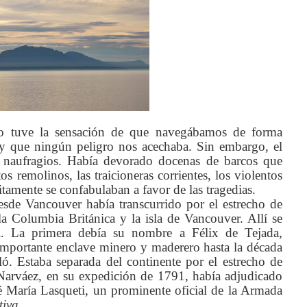
co tuve la sensación de que navegábamos de forma
 y que ningún peligro nos acechaba. Sin embargo, el
s naufragios. Había devorado docenas de barcos que
s remolinos, las traicioneras corrientes, los violentos
itamente se confabulaban a favor de las tragedias.
esde Vancouver había transcurrido por el estrecho de
la Columbia Británica y la isla de Vancouver. Allí se
ti. La primera debía su nombre a Félix de Tejada,
importante enclave minero y maderero hasta la década
. Estaba separada del continente por el estrecho de
Narváez, en su expedición de 1791, había adjudicado
sé María Lasqueti, un prominente oficial de la Armada
tiva
.