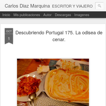
Carlos Diaz Marquina
ESCRITOR Y VIAJERO
Inicio
Mis publicaciones
Autor
Descargas
Imagenes
Descubriendo Portugal 175. La odisea de
OCT
1
cenar.