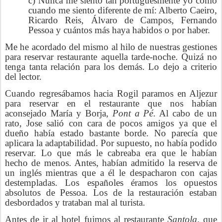
c) Nunca me siento tan portuguesmente yo como
cuando me siento diferente de mí: Alberto Caeiro,
Ricardo Reis, Álvaro de Campos, Fernando
Pessoa y cuántos más haya habidos o por haber.
Me he acordado del mismo al hilo de nuestras gestiones
para reservar restaurante aquella tarde-noche. Quizá no
tenga tanta relación para los demás. Lo dejo a criterio
del lector.
Cuando regresábamos hacia Rogil paramos en Aljezur
para reservar en el restaurante que nos habían
aconsejado María y Borja,
Pont a Pé
. Al cabo de un
rato, Jose salió con cara de pocos amigos ya que el
dueño había estado bastante borde. No parecía que
aplicara la adaptabilidad. Por supuesto, no había podido
reservar. Lo que más le cabreaba era que le habían
hecho de menos. Antes, habían admitido la reserva de
un inglés mientras que a él le despacharon con cajas
destempladas. Los españoles éramos los opuestos
absolutos de Pessoa. Los de la restauración estaban
desbordados y trataban mal al turista.
Antes de ir al hotel fuimos al restaurante
Santola
, que