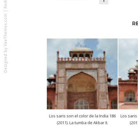
|
VeeThemes.com
R
Designed by
Los saris son el color de la India 186
Los saris
(2011). La tumba de Akbar II.
(201