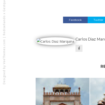
Rediseñando x Gestquest
Facebook
Twitter
|
Carlos Diaz Mar
VeeThemes.com
Designed by
R