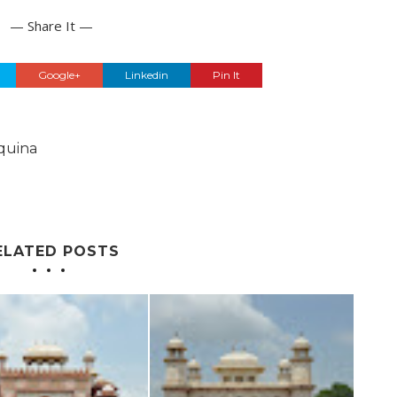
— Share It —
Google+
Linkedin
Pin It
quina
ELATED POSTS