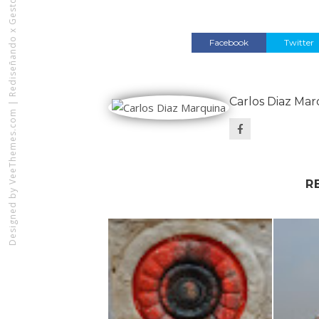
Rediseñando x Gestquest
Facebook
Twitter
Carlos Diaz Mar
|
VeeThemes.com
R
Designed by