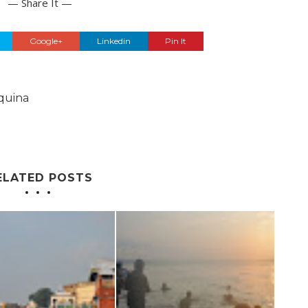
— Share It —
Google+
Linkedin
Pin It
quina
ELATED POSTS