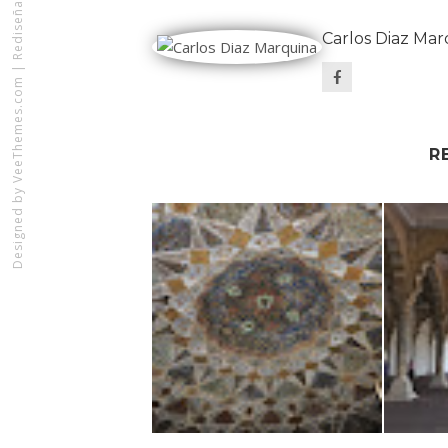
Carlos Diaz Mar
|
VeeThemes.com
R
Designed by