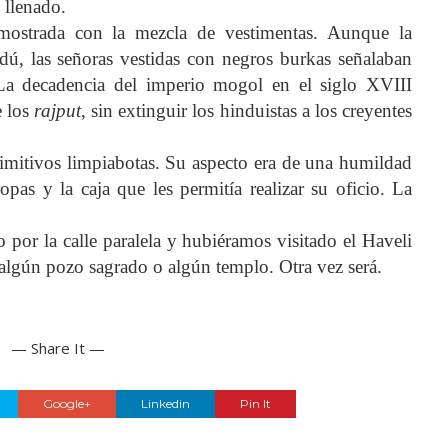
 llenado.
mostrada con la mezcla de vestimentas. Aunque la
ú, las señoras vestidas con negros burkas señalaban
La decadencia del imperio mogol en el siglo XVIII
e los
rajput
, sin extinguir los hinduistas a los creyentes
rimitivos limpiabotas. Su aspecto era de una humildad
pas y la caja que les permitía realizar su oficio. La
or la calle paralela y hubiéramos visitado el Haveli
 algún pozo sagrado o algún templo. Otra vez será.
— Share It —
Google+
Linkedin
Pin It