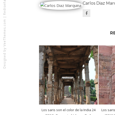
Carlos Diaz Mar
|
VeeThemes.com
R
Designed by
Los saris son el color de la India 24
Los saris