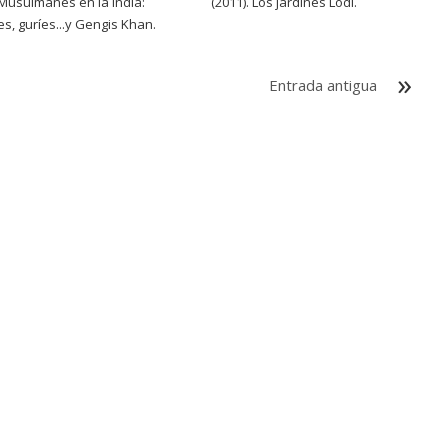
.Musulmanes en la India:
(2011). Los jardines Lodi.
s, guríes...y Gengis Khan.
Entrada antigua