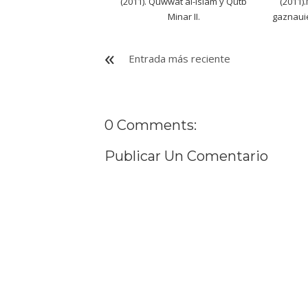
(2011). Quwwat al-Islam y Qutb
(2011)
Minar II.
gaznauie
Entrada más reciente
0 Comments:
Publicar Un Comentario