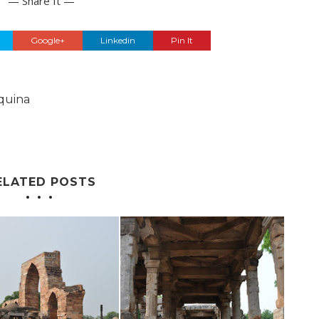
— Share It —
Google+
Linkedin
Pin It
quina
ELATED POSTS