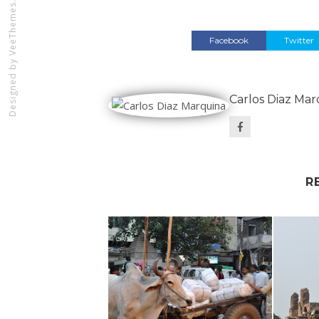
VeeThemes.com
Facebook
Twitter
Designed by
Carlos Diaz Mar
R