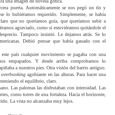
Era una imagen de novela gótica.
ercera puerta. Automáticamente se nos pegó un tío y
se lo hubiéramos requerido. Simplemente, se había
laro que no queríamos guía, que queríamos subir a
iéramos agraviado, como si estuviéramos quitándole el
desprecio. Tampoco insistió. Le dejamos atrás. Se lo
americanas. Debió pensar que había ganado con el
 este país cualquier movimiento se pagaba con una
amos empapados. Y desde arriba comprobamos lo
piñaba a nuestros pies. Otra visión del barrio antiguo.
n
overbooking
agobiante en las alturas. Para hacer una
teniendo el equilibrio, claro.
mano. Las palomas las disfrutaban con intensidad. Las
tes, como torres de una fortaleza. Hacia el horizonte,
rido. La vista no alcanzaba muy lejos.