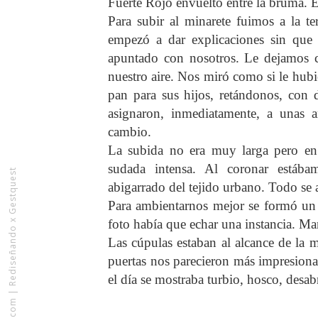
Fuerte Rojo envuelto entre la bruma. 
Para subir al minarete fuimos a la t
empezó a dar explicaciones sin que 
apuntado con nosotros. Le dejamos c
nuestro aire. Nos miró como si le hub
pan para sus hijos, retándonos, con 
asignaron, inmediatamente, a unas 
cambio.
La subida no era muy larga pero en
sudada intensa. Al coronar estáb
Rediseñando x Gestquest
abigarrado del tejido urbano. Todo se a
Para ambientarnos mejor se formó u
foto había que echar una instancia. Man
Las cúpulas estaban al alcance de la 
puertas nos parecieron más impresionan
el día se mostraba turbio, hosco, desab
|