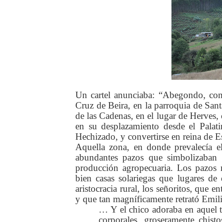
Un cartel anunciaba: “Abegondo, conc
Cruz de Beira, en la parroquia de Sant
de las Cadenas, en el lugar de Herve
en su desplazamiento desde el Palati
Hechizado, y convertirse en reina de E
Aquella zona, en donde prevalecía e
abundantes pazos que simbolizaban la
producción agropecuaria. Los pazos r
bien casas solariegas que lugares de 
aristocracia rural, los señoritos, que e
y que tan magníficamente retrató Emi
… Y el chico adoraba en aquel tío
corporales, groseramente chist