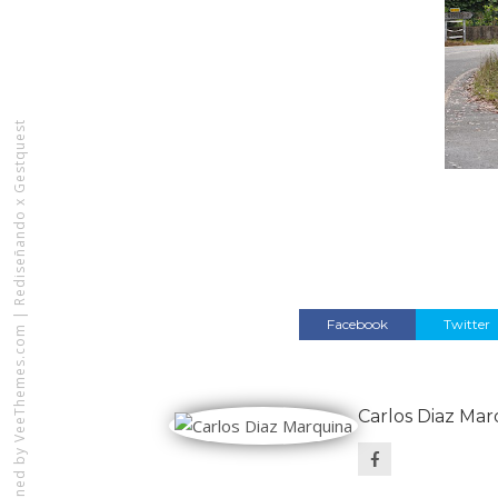
Rediseñando x Gestquest
|
Facebook
Twitter
VeeThemes.com
Carlos Diaz Mar
Designed by