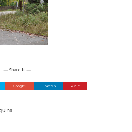
— Share It —
Google+
Linkedin
Pin It
quina