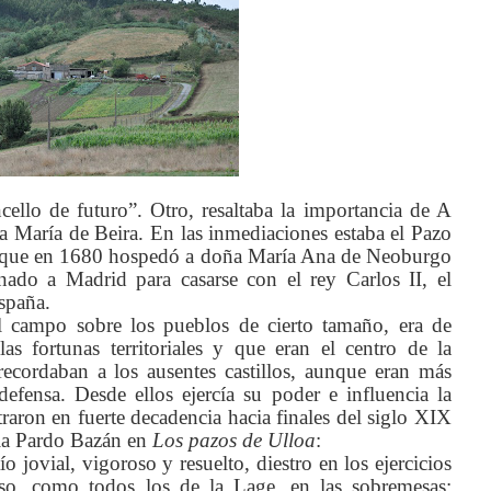
ello de futuro”. Otro, resaltaba la importancia de A
a María de Beira. En las inmediaciones estaba el Pazo
s, que en 1680 hospedó a doña María Ana de Neoburgo
nado a Madrid para casarse con el rey Carlos II, el
spaña.
l campo sobre los pueblos de cierto tamaño, era de
s fortunas territoriales y que eran el centro de la
ecordaban a los ausentes castillos, aunque eran más
defensa. Desde ellos ejercía su poder e influencia la
ntraron en fuerte decadencia hacia finales del siglo XIX
lia Pardo Bazán en
Los pazos de Ulloa
:
 jovial, vigoroso y resuelto, diestro en los ejercicios
oso, como todos los de la Lage, en las sobremesas;