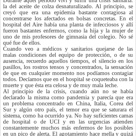
Durante aquel periodo viví y sufrir una crisis sanitaria:
la del aceite de colza desnaturalizado. Al principio, se
creyó que era una epidemia bastante contagiosa al
concentrarse los afectados en bolsas concretas. En el
hospital del Aire había una planta de infecciosos y allí
fueron bastantes enfermos, como la hija y la mujer de
uno de mis profesores de gimnasia del colegio. No sé
qué fue de ellos.
Cuando veo a médicos y sanitarios quejarse de las
malas condiciones del equipo de protección, o de su
ausencia, recuerdo aquellos tiempos, el silencio en los
pasillos, los rostros tensos y concentrados, la sensación
de que en cualquier momento nos podíamos contagiar
todos. Decíamos que en el hospital se coqueteaba con la
muerte y que ésta era celosa y de muy mala leche.
Al principio de la crisis, cuando aún no se había
declarado la misma como pandemia y parecía que era
un problema concentrado en China, Italia, Corea del
Sur y algún otro país, el temor era que se saturara el
sistema, como ha ocurrido ya. No hay suficientes camas
de hospital o de UCI y en las urgencias atienden
constantemente muchos más enfermos de los posibles
en un pico de alerta. El agotamiento hace mella y quizá