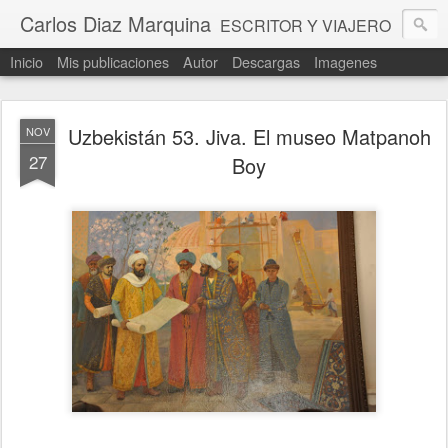
Carlos Diaz Marquina
ESCRITOR Y VIAJERO
Inicio
Mis publicaciones
Autor
Descargas
Imagenes
Uzbekistán 53. Jiva. El museo Matpanoh
NOV
27
Boy