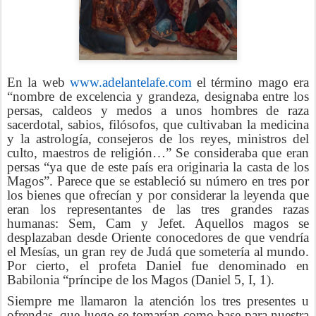
En la web
www.adelantelafe.com
el término mago era
“nombre de excelencia y grandeza, designaba entre los
persas, caldeos y medos a unos hombres de raza
sacerdotal, sabios, filósofos, que cultivaban la medicina
y la astrología, consejeros de los reyes, ministros del
culto, maestros de religión…” Se consideraba que eran
persas “ya que de este país era originaria la casta de los
Magos”. Parece que se estableció su número en tres por
los bienes que ofrecían y por considerar la leyenda que
eran los representantes de las tres grandes razas
humanas: Sem, Cam y Jefet. Aquellos magos se
desplazaban desde Oriente conocedores de que vendría
el Mesías, un gran rey de Judá que sometería al mundo.
Por cierto, el profeta Daniel fue denominado en
Babilonia “príncipe de los Magos (Daniel 5, I, 1).
Siempre me llamaron la atención los tres presentes u
ofrendas, que luego se tomarían como base para nuestra