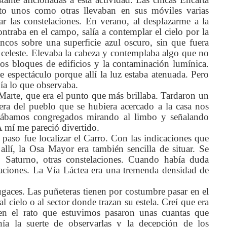
to unos como otras llevaban en sus móviles varias
ar las constelaciones. En verano, al desplazarme a la
traba en el campo, salía a contemplar el cielo por la
ncos sobre una superficie azul oscuro, sin que fuera
 celeste. Elevaba la cabeza y contemplaba algo que no
os bloques de edificios y la contaminación lumínica.
 espectáculo porque allí la luz estaba atenuada. Pero
ía lo que observaba.
Marte, que era el punto que más brillaba. Tardaron un
ra del pueblo que se hubiera acercado a la casa nos
tábamos congregados mirando al limbo y señalando
A mí me pareció divertido.
 paso fue localizar el Carro. Con las indicaciones que
llí, la Osa Mayor era también sencilla de situar. Se
r, Saturno, otras constelaciones. Cuando había duda
caciones. La Vía Láctea era una tremenda densidad de
fugaces. Las puñeteras tienen por costumbre pasar en el
 cielo o al sector donde trazan su estela. Creí que era
en el rato que estuvimos pasaron unas cuantas que
ía la suerte de observarlas y la decepción de los