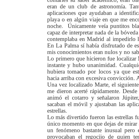
eran de un club de astronomía. Tan
aplicaciones que ayudaban a identific
playa o en algún viaje en que me encon
noche.
Únicamente veía puntitos bla
capaz de interpretar nada de la bóveda
contemplaba en Madrid al impedirlo l
En La Palma sí había disfrutado de ese
mis conocimientos eran nulos y no sab
Lo primero que hicieron fue localizar 
instante y hubo unanimidad. Cualquie
hubiera tomado por locos ya que es
hacia arriba con excesiva convicción. 
Una vez localizado Marte, el siguiente
me dieron acerté rápidamente. Desde a
animó el cotarro y señalaron Júpite
sacaban el móvil y ajustaban las apli
estrellas.
Lo más divertido fueron las estrellas 
único momento en que dejas de mirar al
un fenómeno bastante inusual pero 
provocaban el regocijo de quien ten