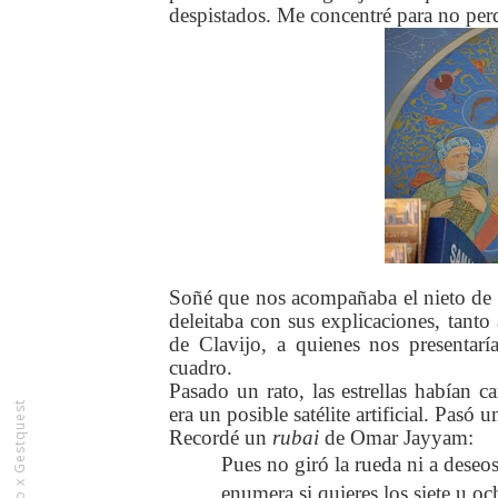
despistados. Me concentré para no pe
Soñé que nos acompañaba el nieto de
deleitaba con sus explicaciones, tant
de Clavijo, a quienes nos presentarí
cuadro.
Pasado un rato, las estrellas habían 
Rediseñando x Gestquest
era un posible satélite artificial. Pasó
Recordé un
rubai
de Omar Jayyam:
Pues no giró la rueda ni a deseos
enumera si quieres los siete u oc