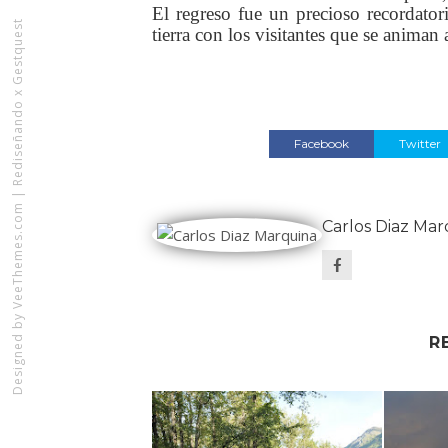
El regreso fue un precioso recordatori
Rediseñando x Gestquest
tierra con los visitantes que se animan 
Facebook
Twitter
|
VeeThemes.com
Carlos Diaz Mar
Designed by
R