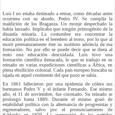
Luis I no estaba destinado a reinar, como décadas antes
ocurriera con su abuelo, Pedro IV. Se cumplía la
maldición de los Braganza. Un monje despechado la
había lanzado. Implicaba que ningún primogénito de la
dinastía reinaría. La costumbre era concentrar la
educación política en el heredero al trono, por lo que al
morir prematuramente éste su sustituto adolecía de esa
formación. No por ello se puede decir que se diera al
resto una educación descuidada. Luis tuvo una
formación científica destacada, lo que se tradujo en su
reinado en varias expediciones científicas a África, en
plena ebullición colonial. Cada país europeo buscaba su
tajada en aquel continente del que poco se sabía.
En 1861 fallecieron por una epidemia de cólera sus
hermanos Pedro V y el infante Fernando. Ese mismo
año, el 11 de noviembre, fue coronado. Su reinado se
prolongó hasta 1889. Durante el mismo gozó de
estabilidad política con la alternancia de progresistas y
regeneradores, salvo por el pronunciamiento de
Saldanha en 1870. La corrupción de los partidos