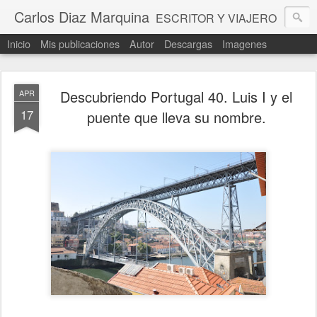
Carlos Diaz Marquina
ESCRITOR Y VIAJERO
Inicio
Mis publicaciones
Autor
Descargas
Imagenes
Descubriendo Portugal 40. Luis I y el
APR
17
puente que lleva su nombre.