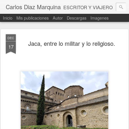
Carlos Diaz Marquina
ESCRITOR Y VIAJERO
Inicio
Mis publicaciones
Autor
Descargas
Imagenes
DEC
Jaca, entre lo militar y lo religioso.
17